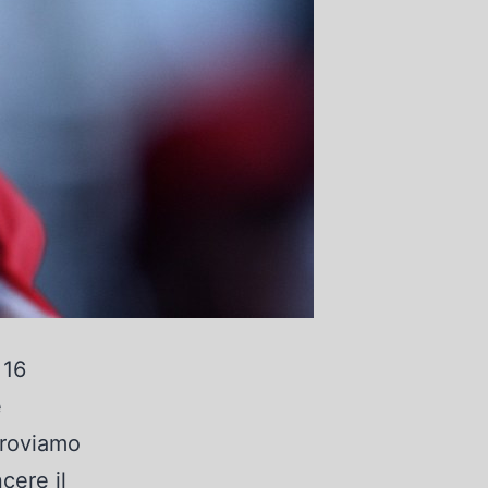
 16
è
itroviamo
cere il