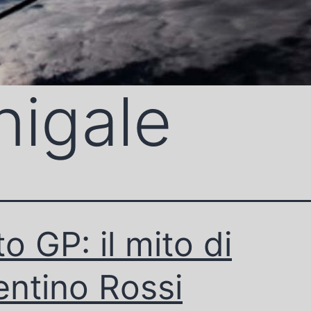
nigale
o GP: il mito di
entino Rossi