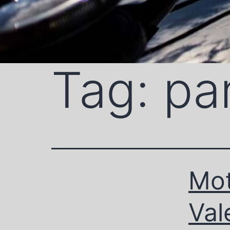
Tag:
pa
Mot
Val